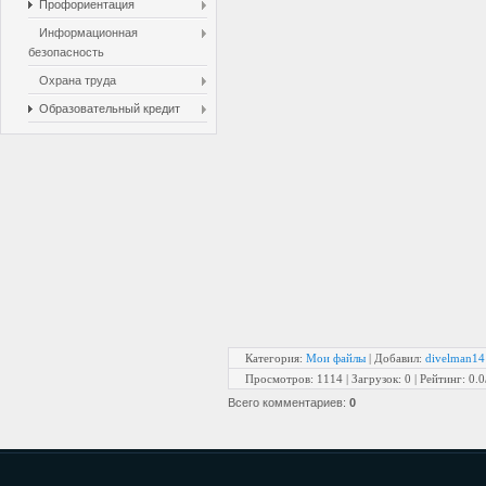
Профориентация
Информационная
безопасность
Охрана труда
Образовательный кредит
Категория
:
Мои файлы
|
Добавил
:
divelman14
Просмотров
:
1114
|
Загрузок
:
0
|
Рейтинг
:
0.0
Всего комментариев
:
0