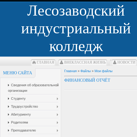
Лесозаводский
индустриальный
колледж
ГЛАВНАЯ
ВНЕКЛАCСНАЯ ЖИЗНЬ
НОВОСТИ
Главная
»
Файлы
»
Мои файлы
МЕНЮ САЙТА
ФИНАНСОВЫЙ ОТЧЁТ
Сведения об образовательной
организации
Студенту
Трудоустройство
Абитуриенту
Родителям
Преподавателю