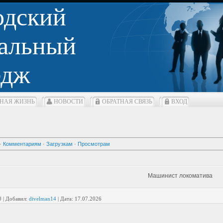
одский
альный
едж
НАЯ ЖИЗНЬ
НОВОСТИ
ОБРАТНАЯ СВЯЗЬ
ВХОД
·
Комментариям
·
Загрузкам
·
Просмотрам
Машинист локоматива
0
|
Добавил:
divelman14
|
Дата:
17.07.2026