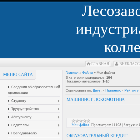
Лесозав
индустри
колл
ГЛАВНАЯ
ВНЕКЛАCС
Главная
»
Файлы
» Мои файлы
МЕНЮ САЙТА
В категории материалов
:
104
Показано материалов
:
1-10
Сведения об образовательной
Сортировать по
:
Дате
·
Названию
·
Рейтингу
организации
МАШИНИСТ ЛОКОМОТИВА
Студенту
Трудоустройство
Абитуриенту
Мои файлы
|
Просмотров:
11108
|
Загрузок:
Родителям
Преподавателю
ОБРАЗОВАТЕЛЬНЫЙ КРЕДИТ