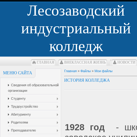
Лесозаводский
индустриальный
колледж
ГЛАВНАЯ
ВНЕКЛАCСНАЯ ЖИЗНЬ
НОВОСТИ
Главная
»
Файлы
»
Мои файлы
МЕНЮ САЙТА
ИСТОРИЯ КОЛЛЕДЖА
Сведения об образовательной
организации
Студенту
Трудоустройство
Абитуриенту
Родителям
1928 год
- школ
Преподавателю