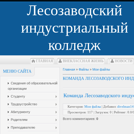
Лесозаводский
индустриальный
колледж
ГЛАВНАЯ
ВНЕКЛАCСНАЯ ЖИЗНЬ
НОВОСТИ
Главная
»
Файлы
»
Мои файлы
МЕНЮ САЙТА
КОМАНДА ЛЕСОЗАВОДСКОГО ИНД
Сведения об образовательной
организации
Команда Лесозаводского инду
Студенту
Трудоустройство
Категория
:
Мои файлы
|
Добавил
:
divelman14
Абитуриенту
Просмотров
:
117
|
Загрузок
:
0
|
Рейтинг
:
0.0
/
Всего комментариев
:
0
Родителям
Преподавателю