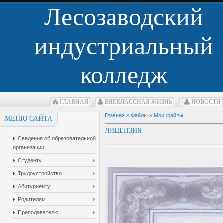
Лесозаводский
индустриальный
колледж
ГЛАВНАЯ
ВНЕКЛАCСНАЯ ЖИЗНЬ
НОВОСТИ
Главная
»
Файлы
»
Мои файлы
МЕНЮ САЙТА
ЛИЦЕНЗИЯ
Сведения об образовательной
организации
Студенту
Трудоустройство
Абитуриенту
Родителям
Преподавателю