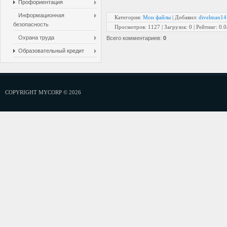
Профориентация
Информационная
Категория
:
Мои файлы
|
Добавил
:
divelman14
безопасность
Просмотров
:
1127
|
Загрузок
:
0
|
Рейтинг
:
0.0
Охрана труда
Всего комментариев
:
0
Образовательный кредит
COPYRIGHT MYCORP © 2026