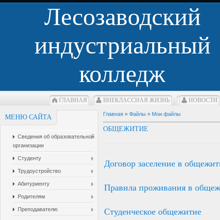
Лесозаводский
индустриальный
колледж
ГЛАВНАЯ
ВНЕКЛАCСНАЯ ЖИЗНЬ
НОВОСТИ
Главная
»
Файлы
»
Мои файлы
МЕНЮ САЙТА
ОБЩЕЖИТИЕ
Сведения об образовательной
организации
Студенту
Договор заселение в общежит
Трудоустройство
Абитуриенту
Правила проживания в обще
Родителям
Преподавателю
Студенческое общежитие