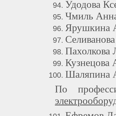
Удодова Кс
Чмиль Анна
Ярушкина 
Селиванова
Пахолкова 
Кузнецова 
Шаляпина А
По професс
электрообору
Ефремов Д