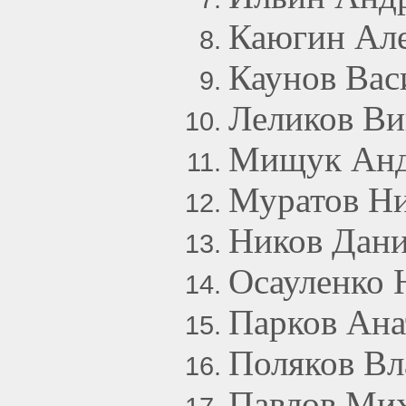
Каюгин Але
Каунов Вас
Леликов Ви
Мищук Анд
Муратов Ни
Ников Дани
Осауленко 
Парков Ана
Поляков Вл
Павлов Мих