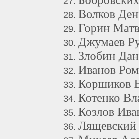
Волков Ден
Горин Матв
Джумаев Ру
Злобин Дан
Иванов Ром
Коршиков В
Котенко В
Козлов Ива
Лящевский 