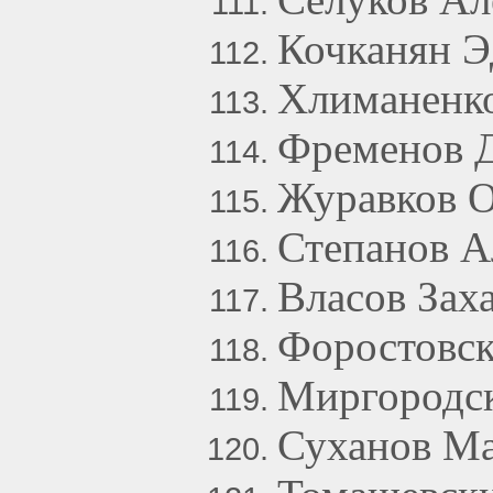
Кочканян Э
Хлиманенко
Фременов 
Журавков 
Степанов А
Власов Зах
Форостовск
Миргородск
Суханов Ма