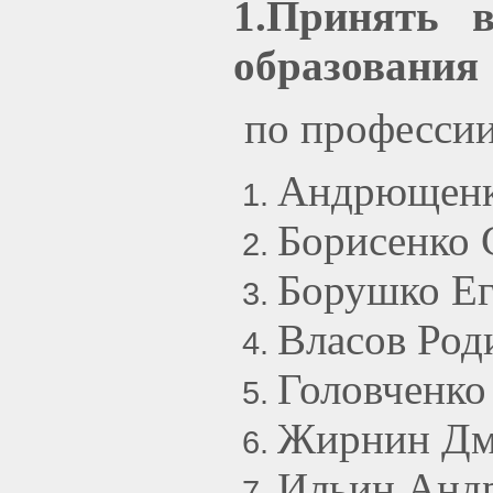
1.Принять 
образования
по профессии
Андрющенк
Борисенко 
Борушко Ег
Власов Род
Головченко
Жирнин Дм
Ильин Анд