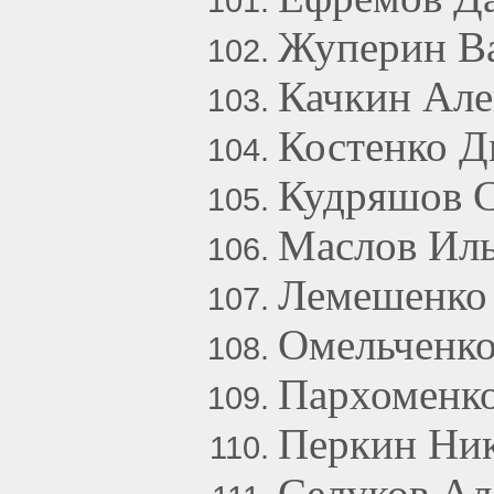
Жуперин В
Качкин Але
Костенко Д
Кудряшов С
Маслов Ил
Лемешенко
Омельченко
Пархоменко
Перкин Ник
Селуков Ал