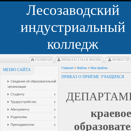
Лесозаводский
индустриальный
колледж
ГЛАВНАЯ
ВНЕКЛАCСНАЯ ЖИЗНЬ
НОВОСТИ
Главная
»
Файлы
»
Мои файлы
МЕНЮ САЙТА
ПРИКАЗ О ПРИЁМЕ УЧАЩИХСЯ
Сведения об образовательной
организации
ДЕПАРТАМЕ
Студенту
Трудоустройство
краевое
Абитуриенту
Родителям
образоват
Преподавателю