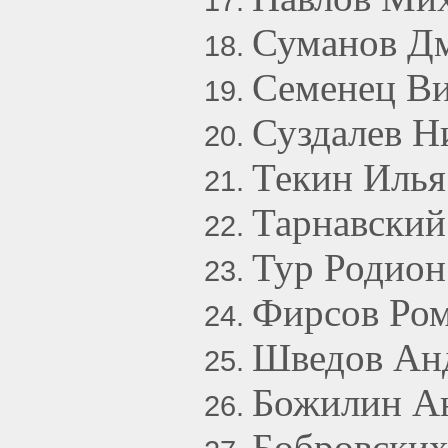
Суманов Дм
Семенец Ви
Суздалев Н
Текин Илья
Тарнавски
Тур Родион
Фирсов Ром
Шведов Ан
Божилин А
Бобровских