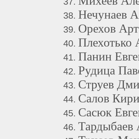
Михеев Але
Нечунаев А
Орехов Ар
Плехотько 
Панин Евг
Рудица Пав
Струев Дми
Салов Кири
Сасюк Евг
Тардыбаев 