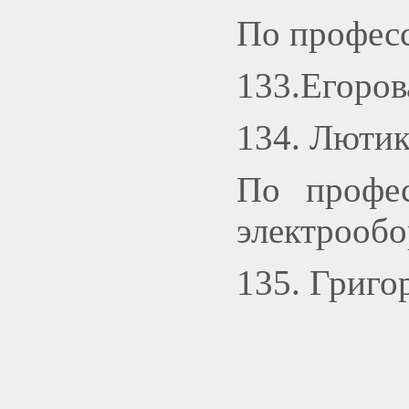
По професс
133.Егоро
134. Лютик
По профе
электрооб
135. Григо