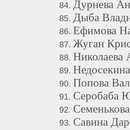
Дурнева Ан
Дыба Влади
Ефимова На
Жуган Крис
Николаева 
Недосекина
Попова Вал
Серобаба 
Семенькова
Савина Дар