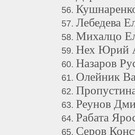
Кушнаренко
Лебедева Е
Михалцо Ел
Нех Юрий 
Назаров Ру
Олейник Ва
Пропустин
Реунов Дми
Рабата Яро
Серов Конс