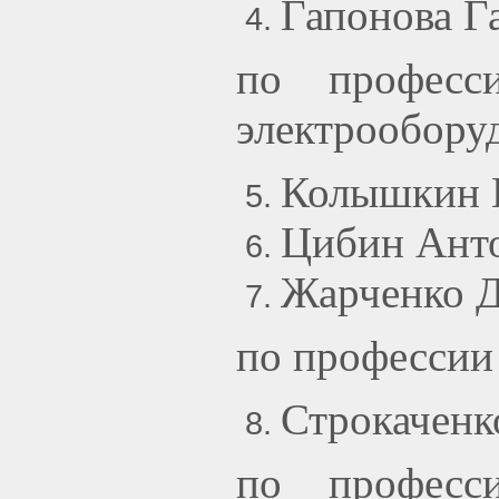
Гапонова Г
по професс
электрообору
Колышкин 
Цибин Ант
Жарченко Д
по профессии
Строкаченк
по професс