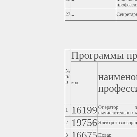
професси
-
27
Секретар
Программы пр
№
наимено
п/
п
код
професс
16199
Оператор эле
1
вычислительных 
19756
2
Электрогазосвар
16675
3
Повар