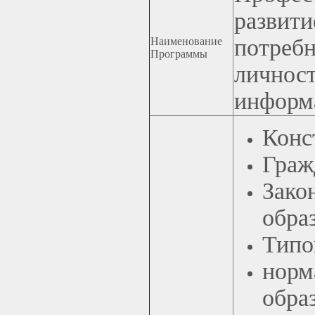
разви
потребн
Наименование
Программы
личн
информ
Конс
Граж
Зак
обра
Типо
норм
обра