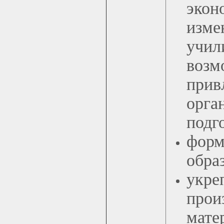
экон
изме
учил
воз
при
орга
подг
фор
обра
укр
про
мате