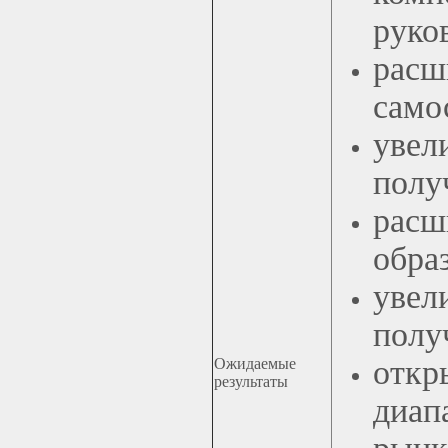
руко
ра
само
уве
полу
рас
обра
уве
полу
отк
Ожидаемые
результаты
диап