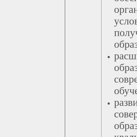
орга
усло
полу
обра
расш
обра
совр
обуч
разв
сове
обр