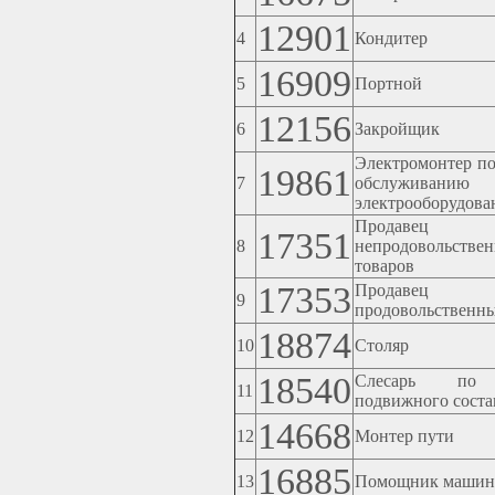
12901
4
Кондитер
16909
5
Портной
12156
6
Закройщик
Электромонтер по
19861
7
обслуживанию
электрооборудова
Продавец
17351
8
непродовольстве
товаров
17353
Продавец
9
продовольственны
18874
10
Столяр
18540
Слесарь по 
11
подвижного соста
14668
12
Монтер пути
16885
13
Помощник машин