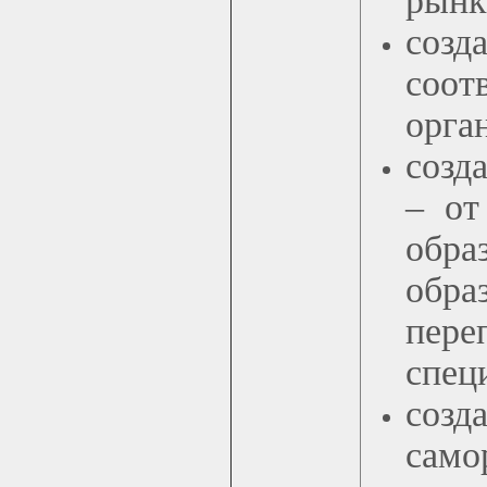
рынк
созд
соот
орга
созд
– от
обра
обр
пере
спец
соз
сам