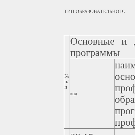
ТИП ОБРАЗОВАТЕЛЬНОГО
Основные и д
программы
наи
осн
№
п/
про
п
код
обра
про
проф