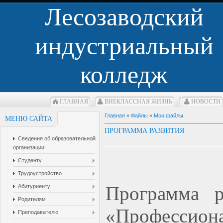
Лесозаводский
индустриальный
колледж
ГЛАВНАЯ
ВНЕКЛАCСНАЯ ЖИЗНЬ
НОВОСТИ
Главная
»
Файлы
»
Мои файлы
МЕНЮ САЙТА
ПРОГРАММА РАЗВИТИЯ
Сведения об образовательной
организации
Студенту
Трудоустройство
Программа
ра
Абитуриенту
Родителям
«Профессиона
Преподавателю