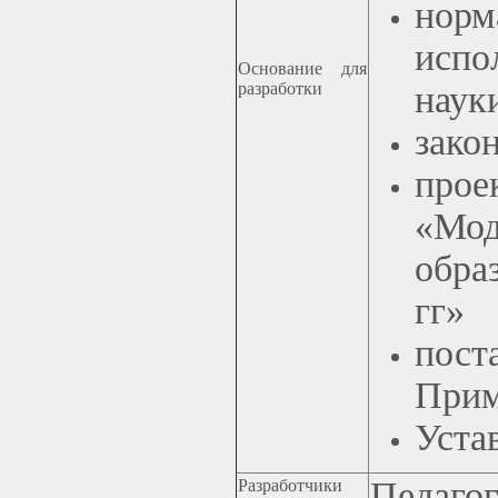
нор
испо
Основание для
разработки
наук
зако
про
«Мо
обра
гг»
пост
Прим
Уста
Педаго
Разработчики