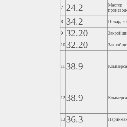
24.2
Мастер 
7
производ
34.2
8
Повар, к
32.20
9
Закройщ
32.20
10
Закройщ
38.9
11
Коммерса
38.9
12
Коммерса
36.3
13
Парикма