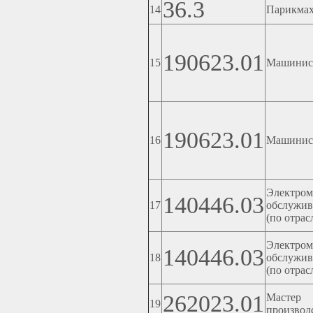
36.3
14
Парикма
190623.01
15
Машинист
190623.01
16
Машинист
Электр
140446.03
17
обслужи
(по отрас
Электр
140446.03
18
обслужи
(по отрас
262023.01
Мастер 
19
производ