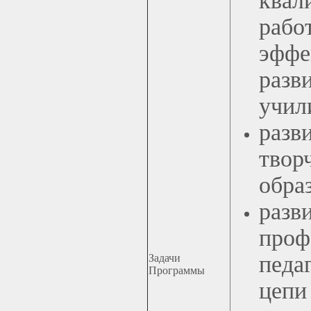
квал
раб
эфф
разв
учил
разв
тво
обра
разв
про
педа
Задачи
Программы
цепи