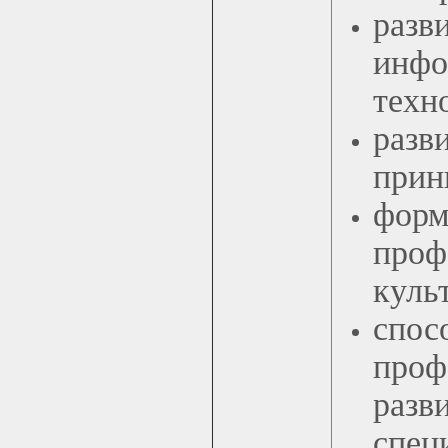
раз
инф
техн
разв
прин
фор
про
куль
спо
проф
разв
спец