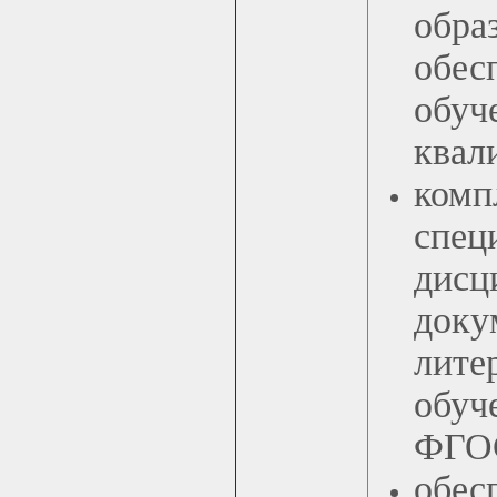
обра
обес
обу
квал
ком
спе
дис
доку
лите
обуч
ФГОС
об