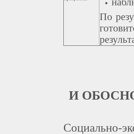
набл
По рез
готов
результ
И ОБОСН
Социально-эк