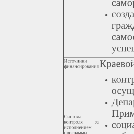
само
соз
граж
само
успе
Краево
Источники
финансирования
кон
осущ
Деп
Прим
Система
соци
контроля за
исполнением
программы