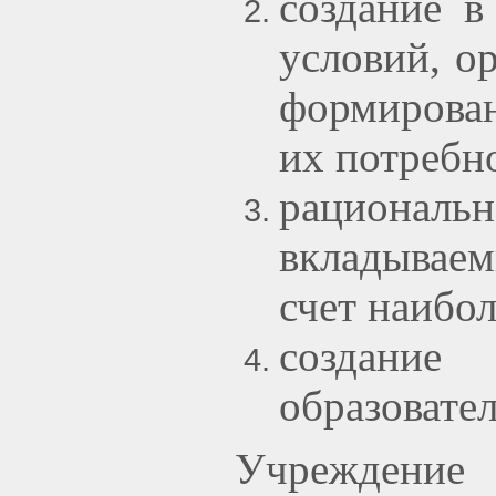
создание в
условий, о
формирован
их потребн
рационал
вкладываем
счет наибо
создание
образовате
Учреждение
н