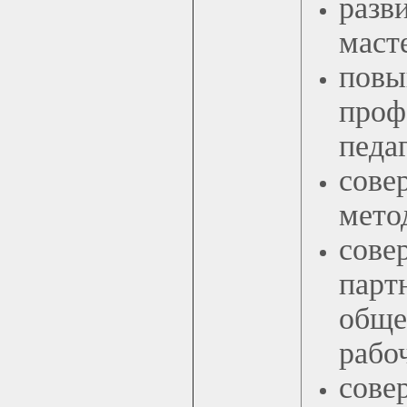
разв
маст
по
проф
педа
сов
мето
сове
пар
обще
рабо
сов