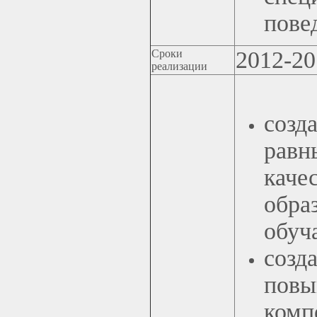
пове
2012-201
Сроки
реализации
созд
рав
кач
обр
обуч
созд
пов
ком