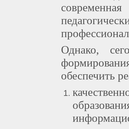
современна
педагогиче
профессионал
Однако,
сего
формировани
обеспечить р
качестве
образов
информацио