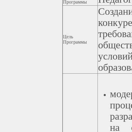
Программы
Созда
конкур
требов
Цель
Программы
общест
услов
образо
моде
проц
разр
на о