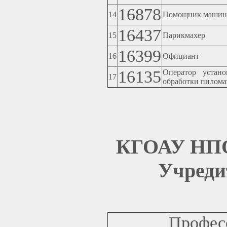
16878
14
Помощник машин
16437
15
Парикмахер
16399
16
Официант
16135
Оператор устан
17
обработки пилома
КГОАУ НПО 
Учреди
Профес