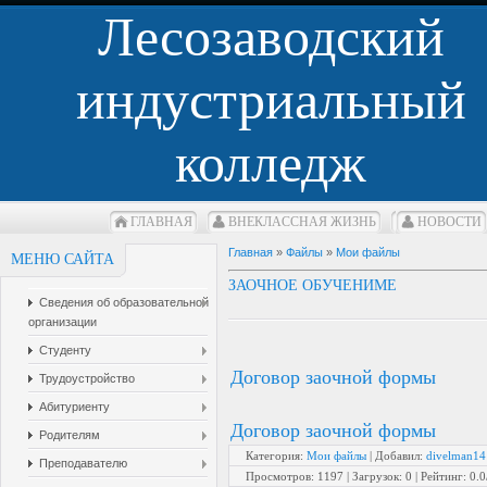
Лесозаводский
индустриальный
колледж
ГЛАВНАЯ
ВНЕКЛАCСНАЯ ЖИЗНЬ
НОВОСТИ
Главная
»
Файлы
»
Мои файлы
МЕНЮ САЙТА
ЗАОЧНОЕ ОБУЧЕНИМЕ
Сведения об образовательной
организации
Студенту
Договор заочной формы
Трудоустройство
Абитуриенту
Договор заочной формы
Родителям
Категория
:
Мои файлы
|
Добавил
:
divelman14
Преподавателю
Просмотров
:
1197
|
Загрузок
:
0
|
Рейтинг
:
0.0